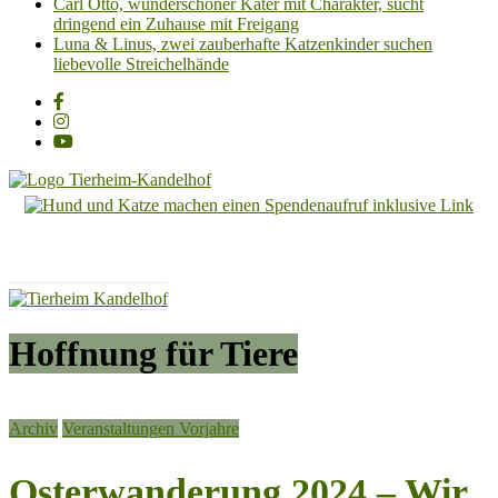
Carl Otto, wunderschöner Kater mit Charakter, sucht
dringend ein Zuhause mit Freigang
Luna & Linus, zwei zauberhafte Katzenkinder suchen
liebevolle Streichelhände
Tierheim
Kandelhof
Hoffnung
für
Tiere
Hoffnung für Tiere
Archiv
Veranstaltungen Vorjahre
Osterwanderung 2024 – Wir