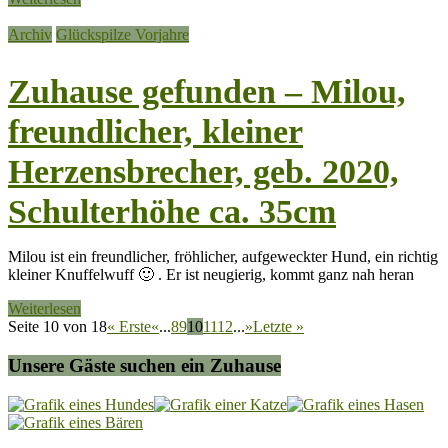
Archiv
Glückspilze Vorjahre
Zuhause gefunden – Milou,
freundlicher, kleiner
Herzensbrecher, geb. 2020,
Schulterhöhe ca. 35cm
Milou ist ein freundlicher, fröhlicher, aufgeweckter Hund, ein richtig
kleiner Knuffelwuff 🙂 . Er ist neugierig, kommt ganz nah heran
Weiterlesen
Seite 10 von 18
« Erste
«
...
8
9
10
11
12
...
»
Letzte »
Unsere Gäste suchen ein Zuhause