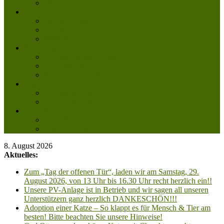
Mitglied werden
Aktuelles
Aktuelle Infos
Veranstaltungen
Wissenswertes
Freud und Leid
Glückspilze des Jahres
Urlaubsgrüße
Regenbogenbrücke
Lesenswert
Nachdenkliches
Zum Schmunzeln
Kontakt
Kontakt
Anfahrt planen
8. August 2026
Aktuelles:
Zum „Tag der offenen Tür“, laden wir am Samstag, 29.
August 2026, von 13 Uhr bis 16.30 Uhr recht herzlich ein!!
Unsere PV-Anlage ist in Betrieb und wir sagen all unseren
Unterstützern ganz herzlich DANKESCHÖN!!!
Adoption einer Katze – So klappt es für Mensch & Tier am
besten! Bitte beachten Sie unsere Hinweise!