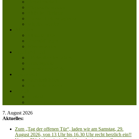
Tierpatenschaft
Pflegestelle werden
Aktiv im Tierheim
Ehrenamtlich engagieren
Mitglied werden
Aktuelles
Aktuelle Infos
Veranstaltungen
Wissenswertes
Freud und Leid
Glückspilze des Jahres
Urlaubsgrüße
Regenbogenbrücke
Lesenswert
Nachdenkliches
Zum Schmunzeln
Kontakt
Kontakt
Anfahrt planen
7. August 2026
Aktuelles:
Zum „Tag der offenen Tür“, laden wir am Samstag, 29.
August 2026, von 13 Uhr bis 16.30 Uhr recht herzlich ein!!