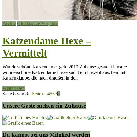
Archiv
Glückspilze Vorjahre
Katzendame Hexe –
Vermittelt
Wunderschöne Katzendame, geb. 2019 Zuhause gesucht Unsere
wunderschöne Katzendame Hexe sucht ein Hexenhäuschen mit
Katzenklappe, die nach draußen in den
Weiterlesen
Seite 8 von 8
« Erste
«
...
4
5
6
7
8
Unsere Gäste suchen ein Zuhause
Du kannst bei uns Mitglied werden