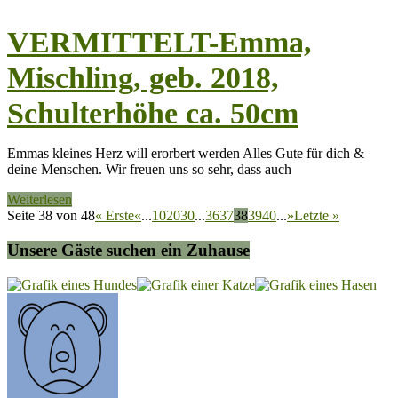
VERMITTELT-Emma,
Mischling, geb. 2018,
Schulterhöhe ca. 50cm
Emmas kleines Herz will erorbert werden Alles Gute für dich &
deine Menschen. Wir freuen uns so sehr, dass auch
Weiterlesen
Seite 38 von 48
« Erste
«
...
10
20
30
...
36
37
38
39
40
...
»
Letzte »
Unsere Gäste suchen ein Zuhause