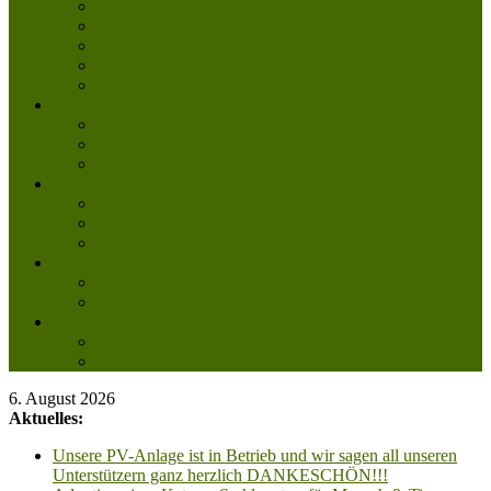
Tierpatenschaft
Pflegestelle werden
Aktiv im Tierheim
Ehrenamtlich engagieren
Mitglied werden
Aktuelles
Aktuelle Infos
Veranstaltungen
Wissenswertes
Freud und Leid
Glückspilze des Jahres
Urlaubsgrüße
Regenbogenbrücke
Lesenswert
Nachdenkliches
Zum Schmunzeln
Kontakt
Kontakt
Anfahrt planen
6. August 2026
Aktuelles:
Unsere PV-Anlage ist in Betrieb und wir sagen all unseren
Unterstützern ganz herzlich DANKESCHÖN!!!