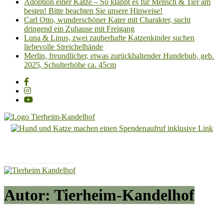
Adoption einer Katze – So klappt es für Mensch & Tier am
besten! Bitte beachten Sie unsere Hinweise!
Carl Otto, wunderschöner Kater mit Charakter, sucht
dringend ein Zuhause mit Freigang
Luna & Linus, zwei zauberhafte Katzenkinder suchen
liebevolle Streichelhände
Merlin, freundlicher, etwas zurückhaltender Hundebub, geb.
2025, Schulterhöhe ca. 45cm
Tierheim
Kandelhof
Hoffnung
für
Tiere
Autor:
Tierheim-Kandelhof