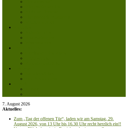
Tierpatenschaft
Pflegestelle werden
Aktiv im Tierheim
Ehrenamtlich engagieren
Mitglied werden
Aktuelles
Aktuelle Infos
Veranstaltungen
Wissenswertes
Freud und Leid
Glückspilze des Jahres
Urlaubsgrüße
Regenbogenbrücke
Lesenswert
Nachdenkliches
Zum Schmunzeln
Kontakt
Kontakt
Anfahrt planen
7. August 2026
Aktuelles:
Zum „Tag der offenen Tür“, laden wir am Samstag, 29.
August 2026, von 13 Uhr bis 16.30 Uhr recht herzlich ein!!