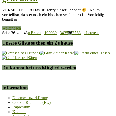
VERMITTELT!!! Das ist Henry, unser Schöner
. Kaum
vorstellbar, dass er noch ein bisschen schüchtern ist. Vorsichtig
beäugt er
Weiterlesen
Seite 36 von 48
« Erste
«
...
10
20
30
...
34
35
36
37
38
...
»
Letzte »
Unsere Gäste suchen ein Zuhause
Du kannst bei uns Mitglied werden
Information
Datenschutzerklärung
Cookie-Richtlinie (EU)
Impressum
Kontakt