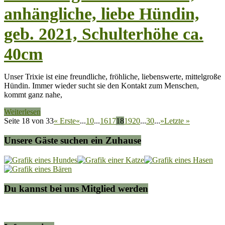
anhängliche, liebe Hündin,
geb. 2021, Schulterhöhe ca.
40cm
Unser Trixie ist eine freundliche, fröhliche, liebenswerte, mittelgroße
Hündin. Immer wieder sucht sie den Kontakt zum Menschen,
kommt ganz nahe,
Weiterlesen
Seite 18 von 33
« Erste
«
...
10
...
16
17
18
19
20
...
30
...
»
Letzte »
Unsere Gäste suchen ein Zuhause
Du kannst bei uns Mitglied werden