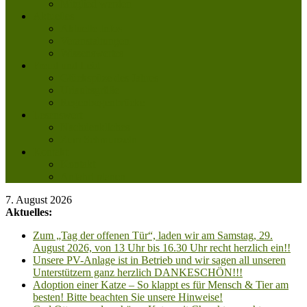
Mitglied werden
Aktuelles
Aktuelle Infos
Veranstaltungen
Wissenswertes
Freud und Leid
Glückspilze des Jahres
Urlaubsgrüße
Regenbogenbrücke
Lesenswert
Nachdenkliches
Zum Schmunzeln
Kontakt
Kontakt
Anfahrt planen
7. August 2026
Aktuelles:
Zum „Tag der offenen Tür“, laden wir am Samstag, 29.
August 2026, von 13 Uhr bis 16.30 Uhr recht herzlich ein!!
Unsere PV-Anlage ist in Betrieb und wir sagen all unseren
Unterstützern ganz herzlich DANKESCHÖN!!!
Adoption einer Katze – So klappt es für Mensch & Tier am
besten! Bitte beachten Sie unsere Hinweise!