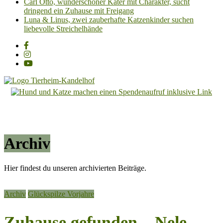
Carl Otto, wunderschöner Kater mit Charakter, sucht
dringend ein Zuhause mit Freigang
Luna & Linus, zwei zauberhafte Katzenkinder suchen
liebevolle Streichelhände
Tierheim
Kandelhof
Hoffnung
für
Archiv
Tiere
Hier findest du unseren archivierten Beiträge.
Archiv
Glückspilze Vorjahre
Zuhause gefunden – Nele,